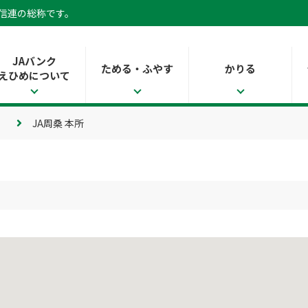
県信連の総称です。
JAバンク
ためる・ふやす
かりる
えひめについて
JA周桑 本所