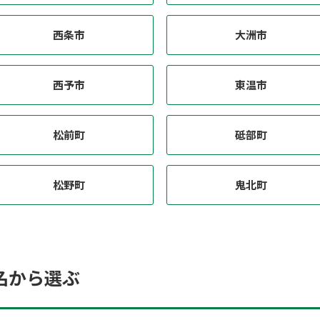
西条市
大洲市
西予市
東温市
松前町
砥部町
松野町
鬼北町
名から選ぶ