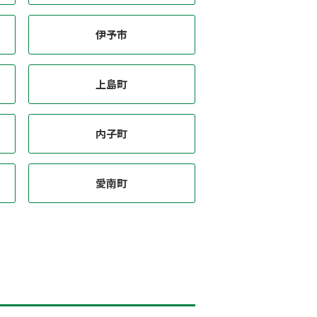
伊予市
上島町
内子町
愛南町