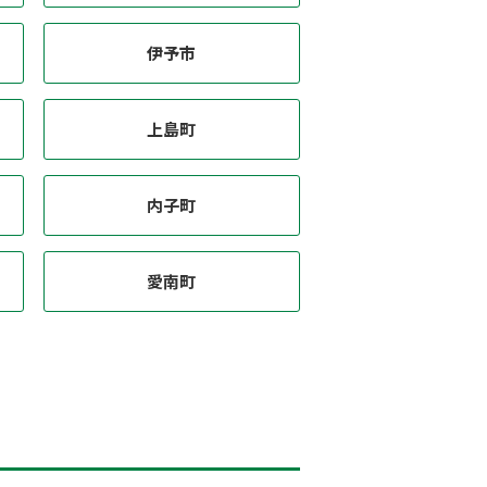
伊予市
上島町
内子町
愛南町