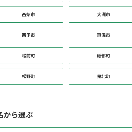
西条市
大洲市
西予市
東温市
松前町
砥部町
松野町
鬼北町
名から選ぶ