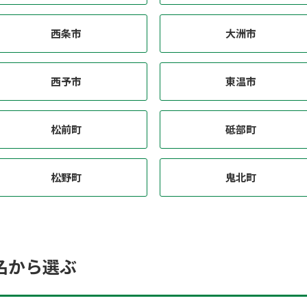
西条市
大洲市
西予市
東温市
松前町
砥部町
松野町
鬼北町
名から選ぶ