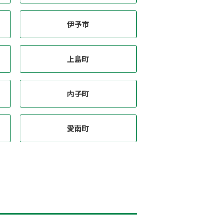
伊予市
上島町
内子町
愛南町