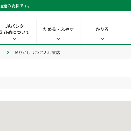
県信連の総称です。
JAバンク
ためる・ふやす
かりる
えひめについて
JAひがしうわ れんげ支店